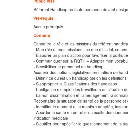
Public visé
Référent Handicap ou toute personne devant désigne
Pré-requis
Aucun prérequis
Contenu
Connaître le rôle et les missions du référent handic
- Mon rôle et mes missions : ce que dit la loi, comme
- Élaborer un plan d’action pour favoriser la politiqu
- Communiquer sur la RQTH – Adapter mon vocabul
- Sensibiliser le personnel au handicap
Acquérir des notions législatives en matière de han
- Définir ce qu’est un handicap (selon les définitions
- S’approprier la Classifications des handicaps
- L’obligation d’emploi des travailleurs en situation 
- La non-discrimination et l’aménagement raisonnab
Reconnaître la situation de santé de la personne 
- Identifier le moment et la manière adaptée, instau
- Aborder la santé en entretien : récolte des donné
indication médicale
- S’outiller pour spécifier le questionnement de la s