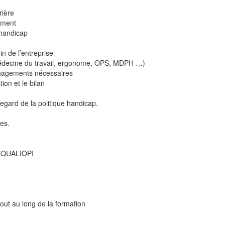
rière
nement
 handicap
in de l’entreprise
é (médecine du travail, ergonome, OPS, MDPH …)
ménagements nécessaires
ion et le bilan
u regard de la politique handicap.
es.
on QUALIOPI
out au long de la formation